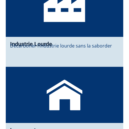
Industrie Lourde
Décarboner l’industrie lourde sans la saborder