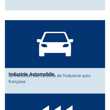
Industrie Automobile
La transition bas carbone de l’industrie auto
française