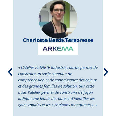
Charlotte Herdt Tergoresse
Responsable Industrielle
« L’Atelier PLANETE Industrie Lourde permet de
« L’
construire un socle commun de
perm
compréhension et de connaissance des enjeux
dépl
et des grandes familles de solution. Sur cette
Cett
base, l’atelier permet de construire de façon
la p
ludique une feuille de route et d’identifier les
des 
gains rapides et les « chaînons manquants ». »
doub
deux