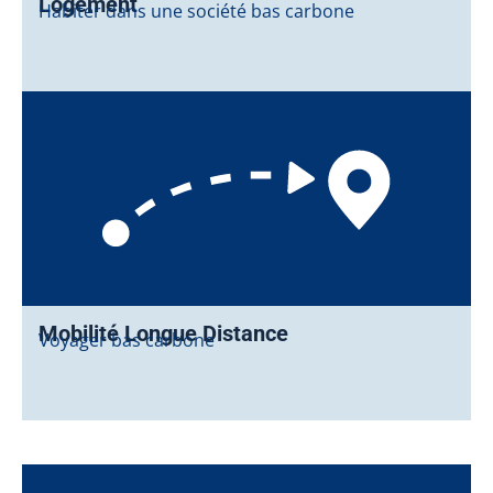
Logement
Habiter dans une société bas carbone
Mobilité Longue Distance
Voyager bas carbone