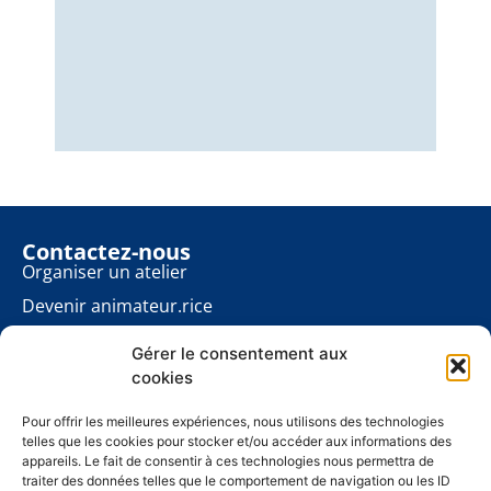
Nous
éner
énon
pour
Contactez-nous
Organiser un atelier
Devenir animateur.rice
Rester informé.e
Gérer le consentement aux
Contact presse
cookies
Les ateliers planète
À propos
Pour offrir les meilleures expériences, nous utilisons des technologies
telles que les cookies pour stocker et/ou accéder aux informations des
Mentions légales
appareils. Le fait de consentir à ces technologies nous permettra de
traiter des données telles que le comportement de navigation ou les ID
Politique de cookies