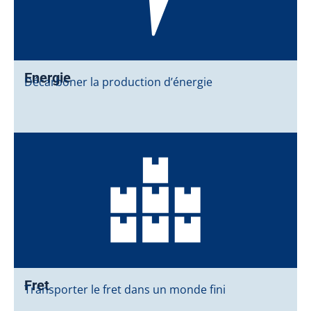
Energie
Décarboner la production d’énergie
Fret
Transporter le fret dans un monde fini