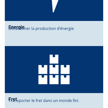
Energie
Décarboner la production d’énergie
Fret
Transporter le fret dans un monde fini