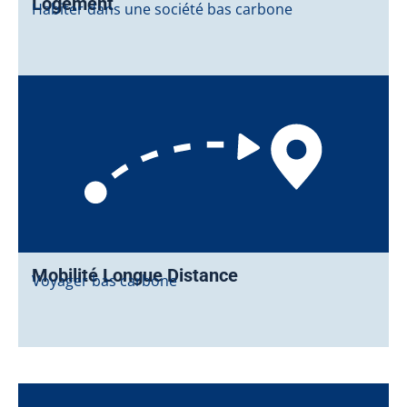
Logement
Habiter dans une société bas carbone
Mobilité Longue Distance
Voyager bas carbone