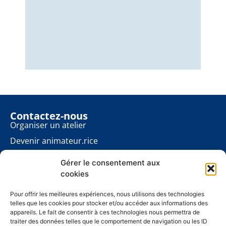
Nous
éner
énon
pour
Contactez-nous
Organiser un atelier
Devenir animateur.rice
Rester informé.e
Gérer le consentement aux
Contact presse
cookies
Les ateliers planète
À propos
Pour offrir les meilleures expériences, nous utilisons des technologies
telles que les cookies pour stocker et/ou accéder aux informations des
Mentions légales
appareils. Le fait de consentir à ces technologies nous permettra de
traiter des données telles que le comportement de navigation ou les ID
Politique de cookies