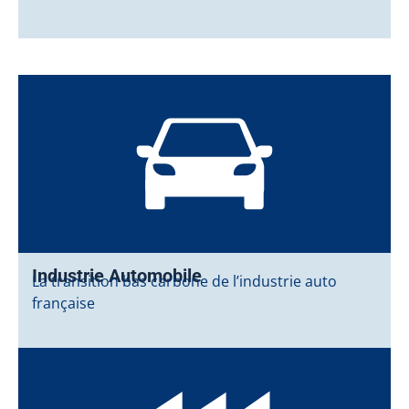
Industrie Automobile
La transition bas carbone de l’industrie auto
française