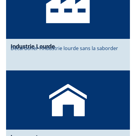
Industrie Lourde
Décarboner l’industrie lourde sans la saborder