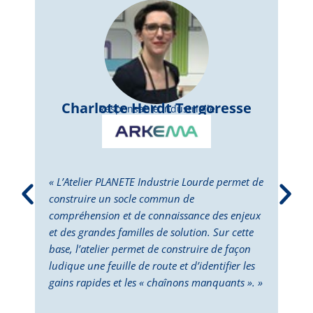
Charlotte Herdt Tergoresse
Responsable Industrielle
« L’Atelier PLANETE Industrie Lourde permet de
« L’
construire un socle commun de
perm
compréhension et de connaissance des enjeux
dépl
et des grandes familles de solution. Sur cette
Cett
base, l’atelier permet de construire de façon
la p
ludique une feuille de route et d’identifier les
des 
gains rapides et les « chaînons manquants ». »
doub
deux