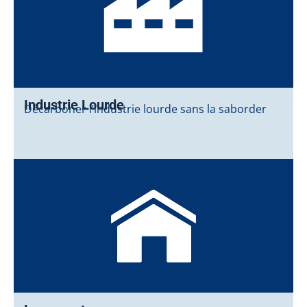
Industrie Lourde
Décarboner l’industrie lourde sans la saborder