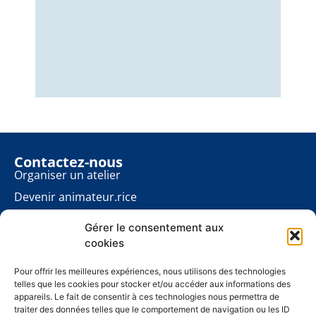
Nous
éner
énon
pour
Contactez-nous
Organiser un atelier
Devenir animateur.rice
Rester informé.e
Gérer le consentement aux
Contact presse
cookies
Les ateliers planète
À propos
Pour offrir les meilleures expériences, nous utilisons des technologies
telles que les cookies pour stocker et/ou accéder aux informations des
Mentions légales
appareils. Le fait de consentir à ces technologies nous permettra de
traiter des données telles que le comportement de navigation ou les ID
Politique de cookies