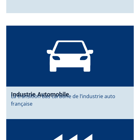
Industrie Automobile
La transition bas carbone de l’industrie auto
française