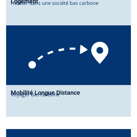
Logement
Habiter dans une société bas carbone
Mobilité Longue Distance
Voyager bas carbone