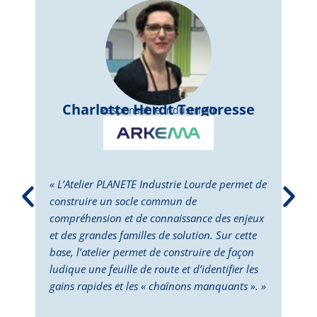
Charlotte Herdt Tergoresse
Responsable Industrielle
« L’Atelier PLANETE Industrie Lourde permet de
« L’
construire un socle commun de
perm
compréhension et de connaissance des enjeux
dépl
et des grandes familles de solution. Sur cette
Cett
base, l’atelier permet de construire de façon
la p
ludique une feuille de route et d’identifier les
des 
gains rapides et les « chaînons manquants ». »
doub
deux