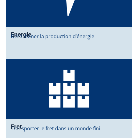
Energie
Décarboner la production d’énergie
Fret
Transporter le fret dans un monde fini