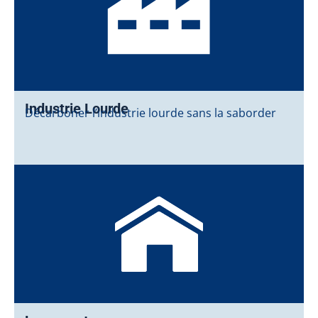
Industrie Lourde
Décarboner l’industrie lourde sans la saborder