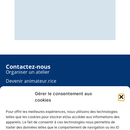
Nous
éner
énon
pour
Contactez-nous
Organiser un atelier
Devenir animateur.rice
Rester informé.e
Gérer le consentement aux
Contact presse
cookies
Les ateliers planète
À propos
Pour offrir les meilleures expériences, nous utilisons des technologies
telles que les cookies pour stocker et/ou accéder aux informations des
Mentions légales
appareils. Le fait de consentir à ces technologies nous permettra de
traiter des données telles que le comportement de navigation ou les ID
Politique de cookies