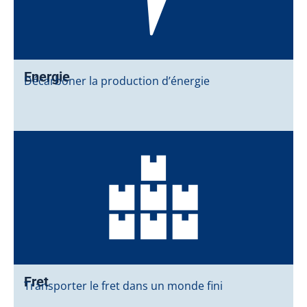
Energie
Décarboner la production d’énergie
Fret
Transporter le fret dans un monde fini