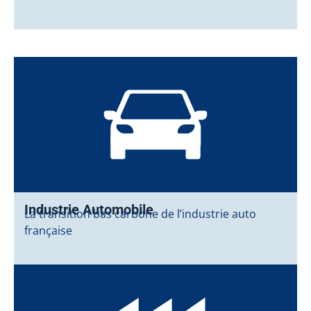
Industrie Automobile
La transition bas carbone de l’industrie auto
française