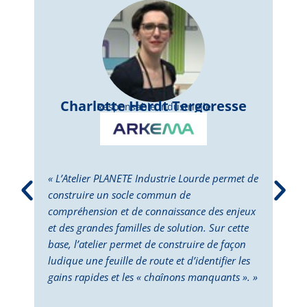
Charlotte Herdt Tergoresse
Responsable Industrielle
« L’Atelier PLANETE Industrie Lourde permet de
« L’
construire un socle commun de
perm
compréhension et de connaissance des enjeux
dépl
et des grandes familles de solution. Sur cette
Cett
base, l’atelier permet de construire de façon
la p
ludique une feuille de route et d’identifier les
des 
gains rapides et les « chaînons manquants ». »
doub
deux