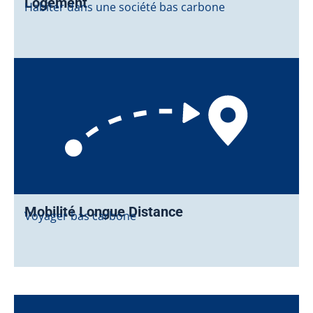
Logement
Habiter dans une société bas carbone
Mobilité Longue Distance
Voyager bas carbone