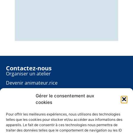
Nous
éner
énon
pour
Contactez-nous
Organiser un atelier
Devenir animateur.rice
Rester informé.e
Gérer le consentement aux
Contact presse
cookies
Les ateliers planète
À propos
Pour offrir les meilleures expériences, nous utilisons des technologies
telles que les cookies pour stocker et/ou accéder aux informations des
Mentions légales
appareils. Le fait de consentir à ces technologies nous permettra de
traiter des données telles que le comportement de navigation ou les ID
Politique de cookies