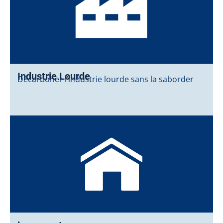
Industrie Lourde
Décarboner l’industrie lourde sans la saborder