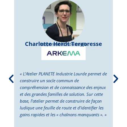
Charlotte Herdt Tergoresse
Responsable Industrielle
« L’Atelier PLANETE Industrie Lourde permet de
« L’
construire un socle commun de
perm
compréhension et de connaissance des enjeux
dépl
et des grandes familles de solution. Sur cette
Cett
base, l’atelier permet de construire de façon
la p
ludique une feuille de route et d’identifier les
des 
gains rapides et les « chaînons manquants ». »
doub
deux