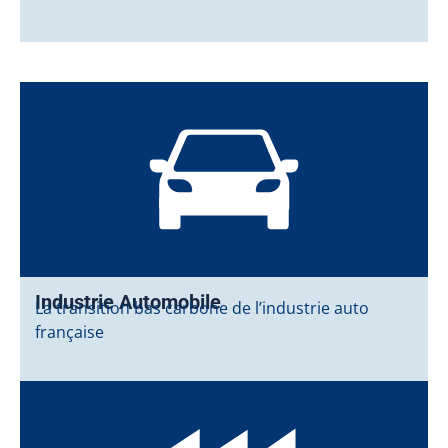
Industrie Automobile
La transition bas carbone de l’industrie auto
française