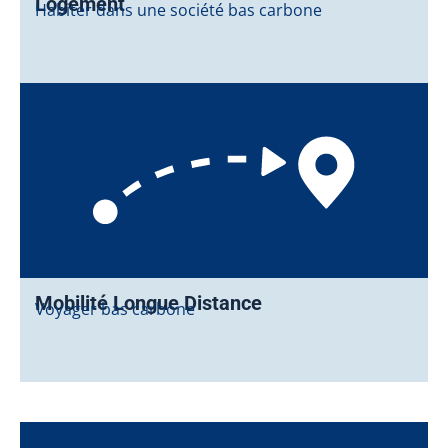
Logement
Habiter dans une société bas carbone
Mobilité Longue Distance
Voyager bas carbone