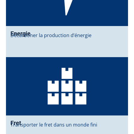
Energie
Décarboner la production d’énergie
Fret
Transporter le fret dans un monde fini