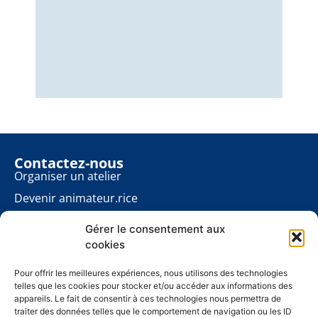
Nous
éner
énon
pour
Contactez-nous
Organiser un atelier
Devenir animateur.rice
Rester informé.e
Gérer le consentement aux
Contact presse
cookies
Les ateliers planète
À propos
Pour offrir les meilleures expériences, nous utilisons des technologies
telles que les cookies pour stocker et/ou accéder aux informations des
Mentions légales
appareils. Le fait de consentir à ces technologies nous permettra de
traiter des données telles que le comportement de navigation ou les ID
Politique de cookies