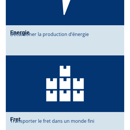
Energie
Décarboner la production d’énergie
Fret
Transporter le fret dans un monde fini