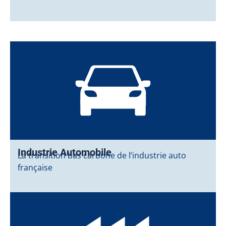
Industrie Automobile
La transition bas carbone de l’industrie auto
française