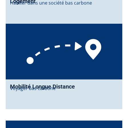
Logement
Habiter dans une société bas carbone
Mobilité Longue Distance
Voyager bas carbone