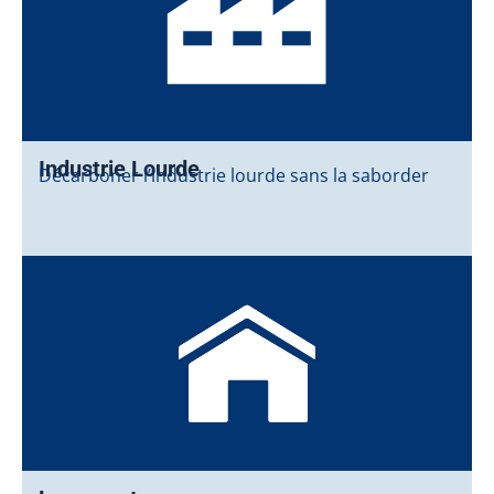
Industrie Lourde
Décarboner l’industrie lourde sans la saborder