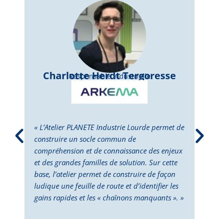
Charlotte Herdt Tergoresse
Responsable Industrielle
« L’Atelier PLANETE Industrie Lourde permet de
« L’
construire un socle commun de
perm
compréhension et de connaissance des enjeux
dépl
et des grandes familles de solution. Sur cette
Cett
base, l’atelier permet de construire de façon
la p
ludique une feuille de route et d’identifier les
des 
gains rapides et les « chaînons manquants ». »
doub
deux