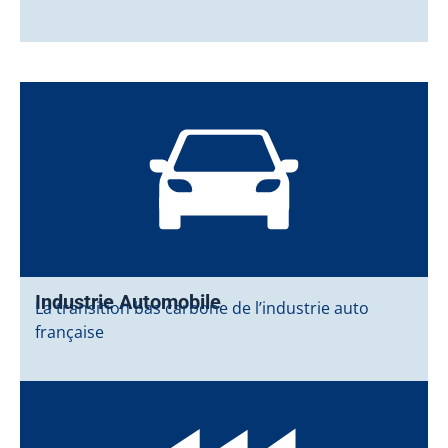
Industrie Automobile
La transition bas carbone de l’industrie auto
française