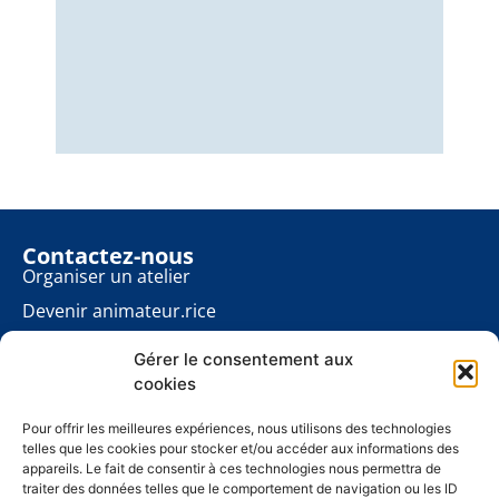
Nous
éner
énon
pour
Contactez-nous
Organiser un atelier
Devenir animateur.rice
Rester informé.e
Gérer le consentement aux
Contact presse
cookies
Les ateliers planète
À propos
Pour offrir les meilleures expériences, nous utilisons des technologies
telles que les cookies pour stocker et/ou accéder aux informations des
Mentions légales
appareils. Le fait de consentir à ces technologies nous permettra de
traiter des données telles que le comportement de navigation ou les ID
Politique de cookies