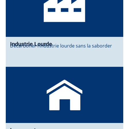
Industrie Lourde
Décarboner l’industrie lourde sans la saborder