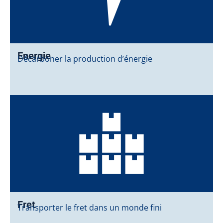
Energie
Décarboner la production d’énergie
Fret
Transporter le fret dans un monde fini