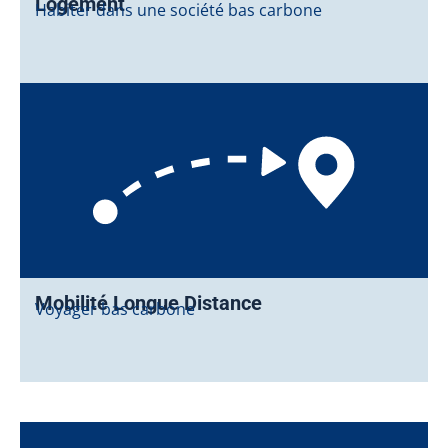
Logement
Habiter dans une société bas carbone
Mobilité Longue Distance
Voyager bas carbone