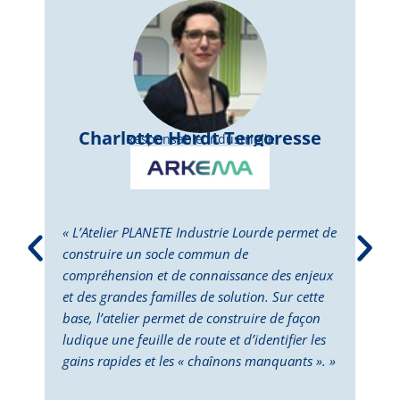
Charlotte Herdt Tergoresse
Responsable Industrielle
« L’Atelier PLANETE Industrie Lourde permet de
« L’
construire un socle commun de
perm
compréhension et de connaissance des enjeux
dépl
et des grandes familles de solution. Sur cette
Cett
base, l’atelier permet de construire de façon
la p
ludique une feuille de route et d’identifier les
des 
gains rapides et les « chaînons manquants ». »
doub
deux