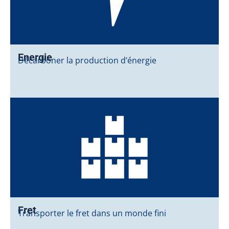
Energie
Décarboner la production d’énergie
Fret
Transporter le fret dans un monde fini