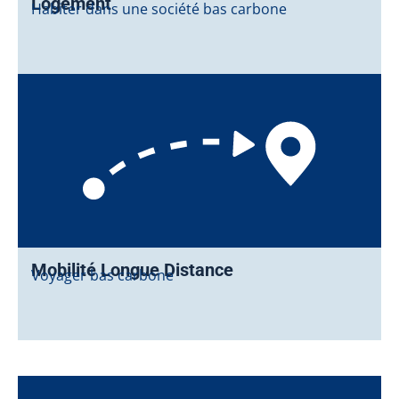
Logement
Habiter dans une société bas carbone
Mobilité Longue Distance
Voyager bas carbone