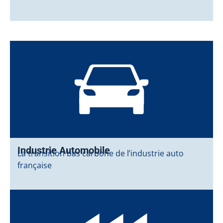
Industrie Automobile
La transition bas carbone de l’industrie auto
française