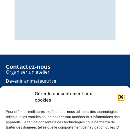
Nous
éner
énon
pour
Contactez-nous
Organiser un atelier
Devenir animateur.rice
Rester informé.e
Gérer le consentement aux
Contact presse
cookies
Les ateliers planète
À propos
Pour offrir les meilleures expériences, nous utilisons des technologies
telles que les cookies pour stocker et/ou accéder aux informations des
Mentions légales
appareils. Le fait de consentir à ces technologies nous permettra de
traiter des données telles que le comportement de navigation ou les ID
Politique de cookies