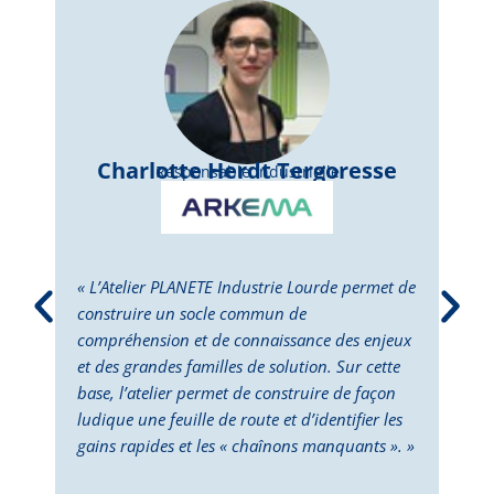
Charlotte Herdt Tergoresse
Responsable Industrielle
« L’Atelier PLANETE Industrie Lourde permet de
« L’
construire un socle commun de
perm
compréhension et de connaissance des enjeux
dépl
et des grandes familles de solution. Sur cette
Cett
base, l’atelier permet de construire de façon
la p
ludique une feuille de route et d’identifier les
des 
gains rapides et les « chaînons manquants ». »
doub
deux