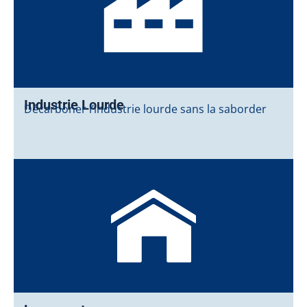
Industrie Lourde
Décarboner l’industrie lourde sans la saborder