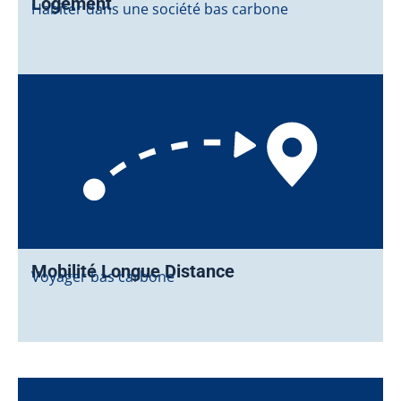
Logement
Habiter dans une société bas carbone
Mobilité Longue Distance
Voyager bas carbone