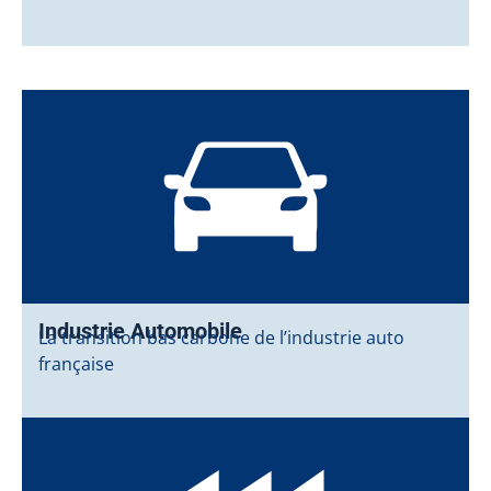
Industrie Automobile
La transition bas carbone de l’industrie auto
française