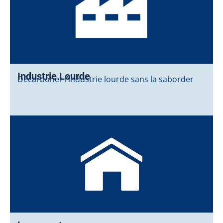
Industrie Lourde
Décarboner l’industrie lourde sans la saborder