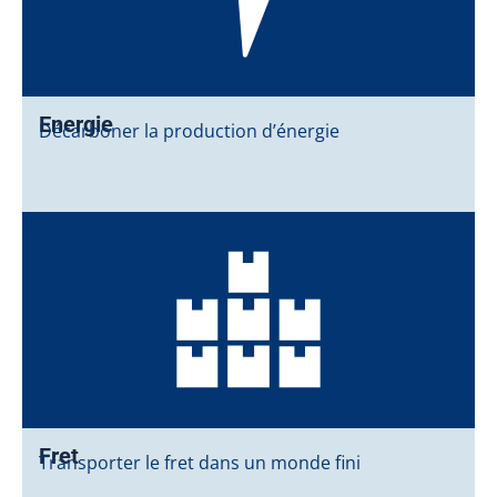
Energie
Décarboner la production d’énergie
Fret
Transporter le fret dans un monde fini