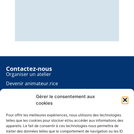
Nous
éner
énon
pour
Contactez-nous
Organiser un atelier
Devenir animateur.rice
Rester informé.e
Gérer le consentement aux
Contact presse
cookies
Les ateliers planète
À propos
Pour offrir les meilleures expériences, nous utilisons des technologies
telles que les cookies pour stocker et/ou accéder aux informations des
Mentions légales
appareils. Le fait de consentir à ces technologies nous permettra de
traiter des données telles que le comportement de navigation ou les ID
Politique de cookies