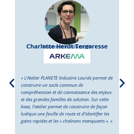
Charlotte Herdt Tergoresse
Responsable Industrielle
« L’Atelier PLANETE Industrie Lourde permet de
« L’
construire un socle commun de
perm
compréhension et de connaissance des enjeux
dépl
et des grandes familles de solution. Sur cette
Cett
base, l’atelier permet de construire de façon
la p
ludique une feuille de route et d’identifier les
des 
gains rapides et les « chaînons manquants ». »
doub
deux