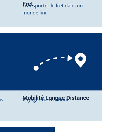
Fret
Transporter le fret dans un
monde fini
Mobilité Longue Distance
as
Voyager bas carbone