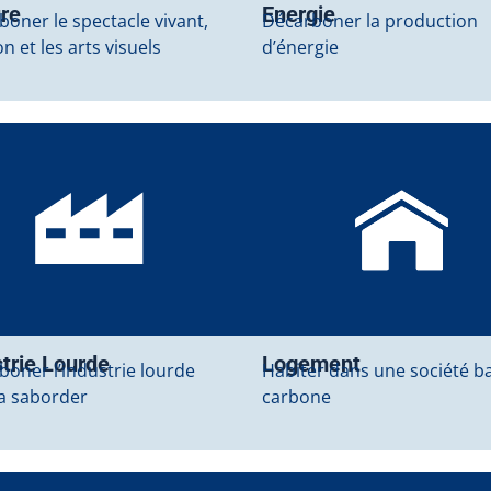
ure
Energie
oner le spectacle vivant,
Décarboner la production
ion et les arts visuels
d’énergie
trie Lourde
Logement
boner l’industrie lourde
Habiter dans une société b
la saborder
carbone