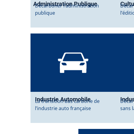
Administration Publique
Cult
Décarboner l’administration
Décarb
publique
l’édit
Industrie Automobile
Indus
La transition bas carbone de
Décar
l’industrie auto française
sans 