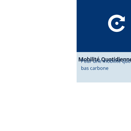
Mobilité Quotidienn
Pour une mobilité quo
bas carbone