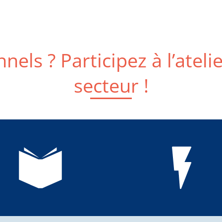
nels ? Participez à l’ateli
secteur !