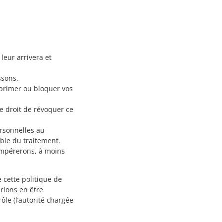
leur arrivera et
ssons.
upprimer ou bloquer vos
e droit de révoquer ce
ersonnelles au
able du traitement.
empérerons, à moins
 cette politique de
rions en être
ôle (l’autorité chargée