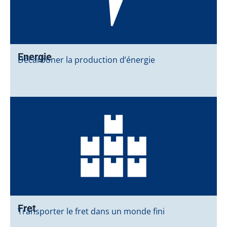
Energie
Décarboner la production d’énergie
Fret
Transporter le fret dans un monde fini