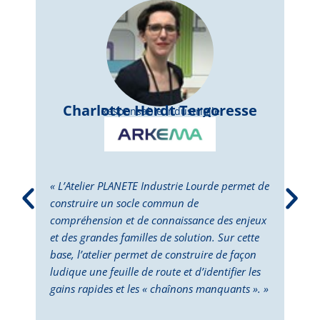
Charlotte Herdt Tergoresse
Responsable Industrielle
« L’Atelier PLANETE Industrie Lourde permet de
« L’
construire un socle commun de
perm
compréhension et de connaissance des enjeux
dépl
et des grandes familles de solution. Sur cette
Cett
base, l’atelier permet de construire de façon
la p
ludique une feuille de route et d’identifier les
des 
gains rapides et les « chaînons manquants ». »
doub
deux