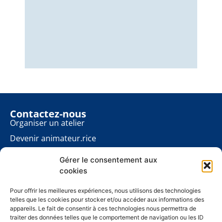
Nous
éner
énon
pour
Contactez-nous
Organiser un atelier
Devenir animateur.rice
Rester informé.e
Gérer le consentement aux
Contact presse
cookies
Les ateliers planète
À propos
Pour offrir les meilleures expériences, nous utilisons des technologies
telles que les cookies pour stocker et/ou accéder aux informations des
Mentions légales
appareils. Le fait de consentir à ces technologies nous permettra de
traiter des données telles que le comportement de navigation ou les ID
Politique de cookies