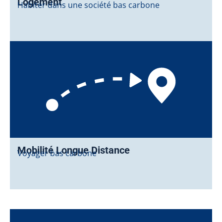
Logement
Habiter dans une société bas carbone
Mobilité Longue Distance
Voyager bas carbone