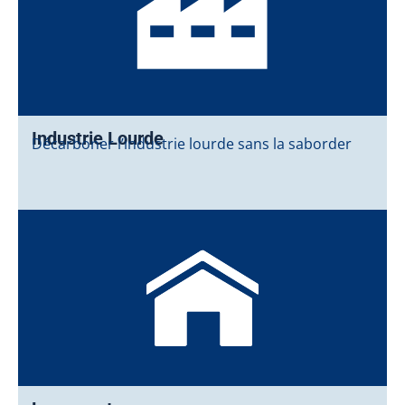
Industrie Lourde
Décarboner l’industrie lourde sans la saborder