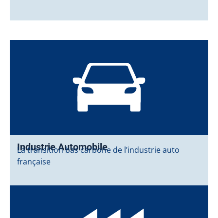
Industrie Automobile
La transition bas carbone de l’industrie auto
française