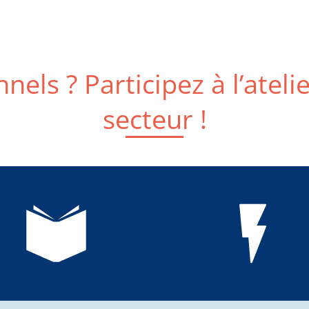
nels ? Participez à l’ateli
secteur !