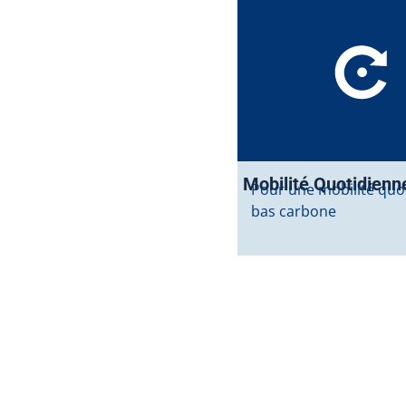
Mobilité Quotidienn
Pour une mobilité quo
bas carbone