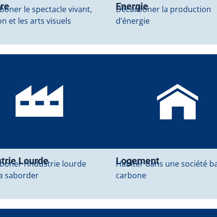
ure
Energie
oner le spectacle vivant,
Décarboner la production
ion et les arts visuels
d’énergie
trie Lourde
Logement
boner l’industrie lourde
Habiter dans une société b
la saborder
carbone