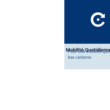
Mobilité Quotidienn
Pour une mobilité quo
bas carbone