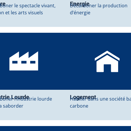
ure
Energie
oner le spectacle vivant,
Décarboner la production
ion et les arts visuels
d’énergie
trie Lourde
Logement
boner l’industrie lourde
Habiter dans une société b
la saborder
carbone