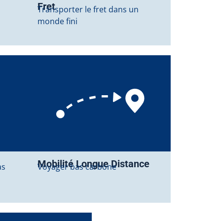
Fret
Transporter le fret dans un
monde fini
Mobilité Longue Distance
as
Voyager bas carbone