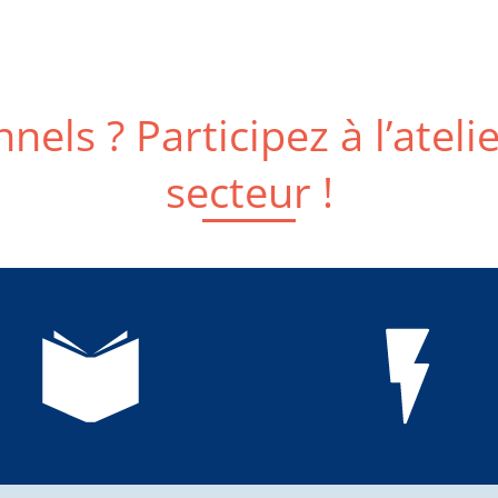
nels ? Participez à l’ateli
secteur !