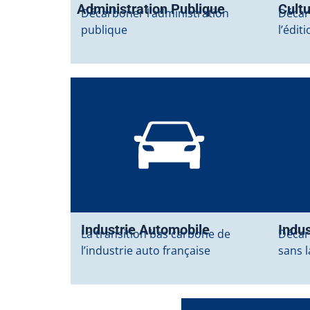
Administration Publique
Cult
Décarboner l’administration
Décarb
publique
l’édit
Industrie Automobile
Indus
La transition bas carbone de
Décar
l’industrie auto française
sans 