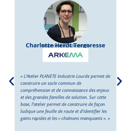
Charlotte Herdt Tergoresse
Responsable Industrielle
« L’Atelier PLANETE Industrie Lourde permet de
« L’
construire un socle commun de
perm
compréhension et de connaissance des enjeux
dépl
et des grandes familles de solution. Sur cette
Cett
base, l’atelier permet de construire de façon
la p
ludique une feuille de route et d’identifier les
des 
gains rapides et les « chaînons manquants ». »
doub
deux