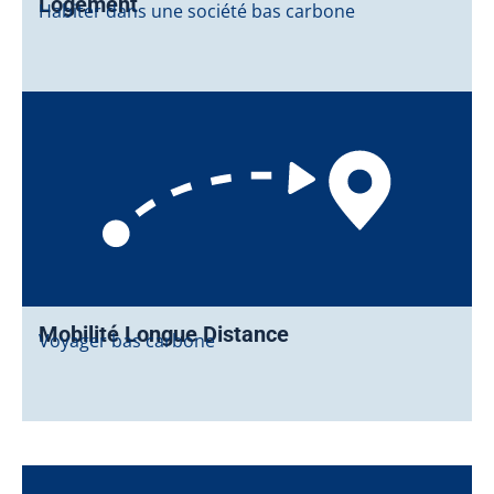
Logement
Habiter dans une société bas carbone
Mobilité Longue Distance
Voyager bas carbone