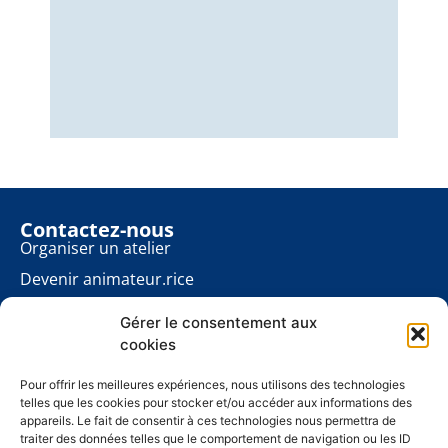
Nous
éner
énon
pour
Contactez-nous
Organiser un atelier
Devenir animateur.rice
Rester informé.e
Gérer le consentement aux
Contact presse
cookies
Les ateliers planète
À propos
Pour offrir les meilleures expériences, nous utilisons des technologies
telles que les cookies pour stocker et/ou accéder aux informations des
Mentions légales
appareils. Le fait de consentir à ces technologies nous permettra de
traiter des données telles que le comportement de navigation ou les ID
Politique de cookies