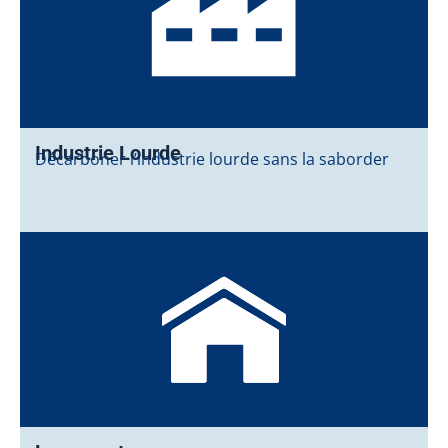
Industrie Lourde
Décarboner l’industrie lourde sans la saborder