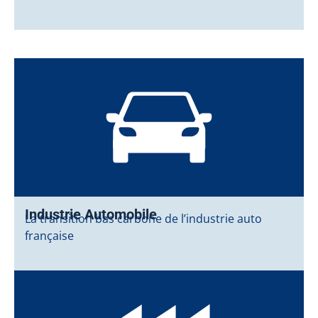
Industrie Automobile
La transition bas carbone de l’industrie auto
française