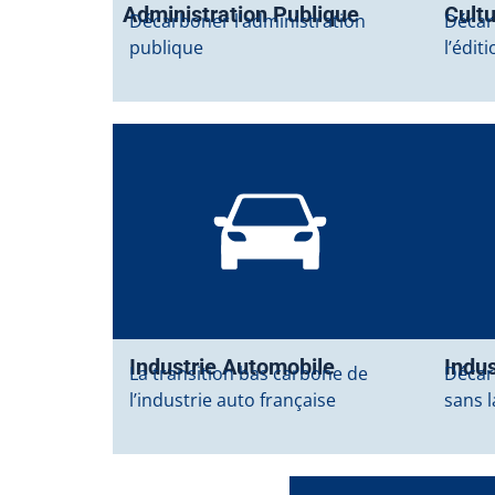
Administration Publique
Cult
Décarboner l’administration
Décarb
publique
l’édit
Industrie Automobile
Indus
La transition bas carbone de
Décar
l’industrie auto française
sans 