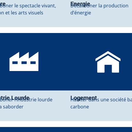
ure
Energie
oner le spectacle vivant,
Décarboner la production
ion et les arts visuels
d’énergie
trie Lourde
Logement
boner l’industrie lourde
Habiter dans une société b
la saborder
carbone