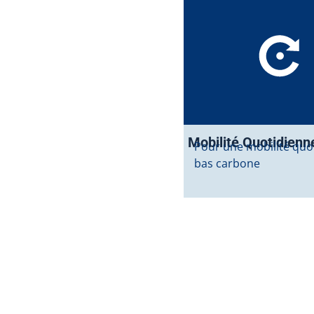
Mobilité Quotidienn
Pour une mobilité quo
bas carbone