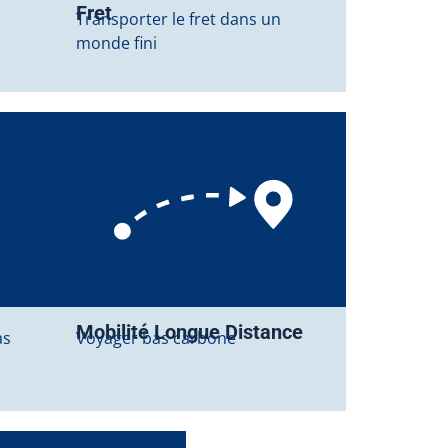
Fret
Transporter le fret dans un
monde fini
Mobilité Longue Distance
as
Voyager bas carbone