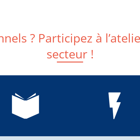
nels ? Participez à l’ateli
secteur !