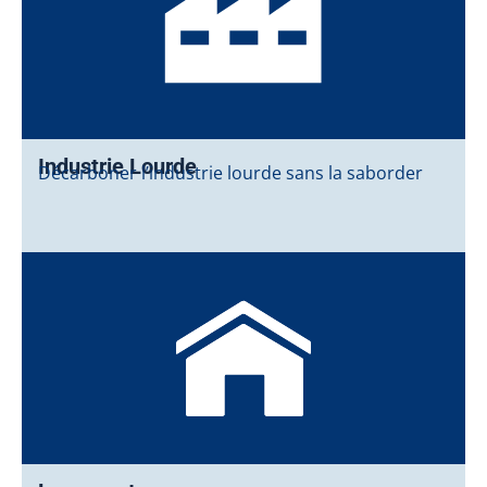
Industrie Lourde
Décarboner l’industrie lourde sans la saborder