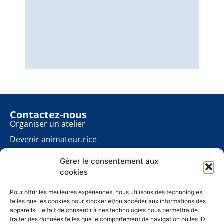
Nous
éner
énon
pour
Contactez-nous
Organiser un atelier
Devenir animateur.rice
Rester informé.e
Gérer le consentement aux
Contact presse
cookies
Les ateliers planète
À propos
Pour offrir les meilleures expériences, nous utilisons des technologies
telles que les cookies pour stocker et/ou accéder aux informations des
Mentions légales
appareils. Le fait de consentir à ces technologies nous permettra de
traiter des données telles que le comportement de navigation ou les ID
Politique de cookies