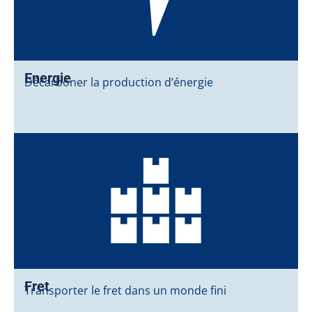
Energie
Décarboner la production d’énergie
Fret
Transporter le fret dans un monde fini