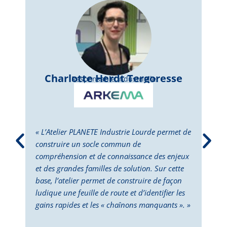
Charlotte Herdt Tergoresse
Responsable Industrielle
« L’Atelier PLANETE Industrie Lourde permet de
« L’
construire un socle commun de
perm
compréhension et de connaissance des enjeux
dépl
et des grandes familles de solution. Sur cette
Cett
base, l’atelier permet de construire de façon
la p
ludique une feuille de route et d’identifier les
des 
gains rapides et les « chaînons manquants ». »
doub
deux