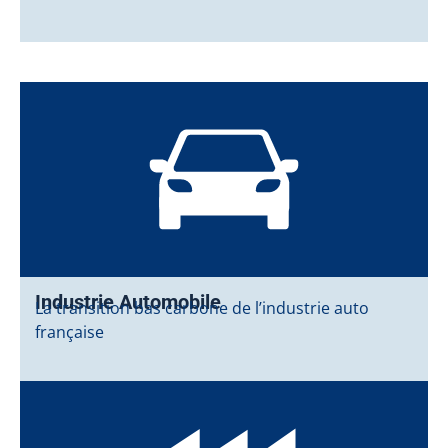
Industrie Automobile
La transition bas carbone de l’industrie auto
française