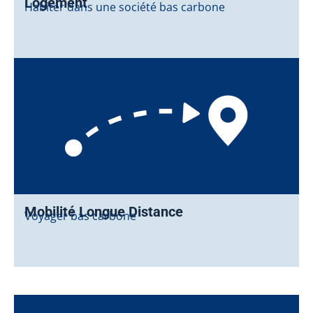
Logement
Habiter dans une société bas carbone
Mobilité Longue Distance
Voyager bas carbone