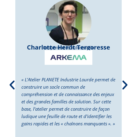
Charlotte Herdt Tergoresse
Responsable Industrielle
« L’Atelier PLANETE Industrie Lourde permet de
« L’
construire un socle commun de
perm
compréhension et de connaissance des enjeux
dépl
et des grandes familles de solution. Sur cette
Cett
base, l’atelier permet de construire de façon
la p
ludique une feuille de route et d’identifier les
des 
gains rapides et les « chaînons manquants ». »
doub
deux