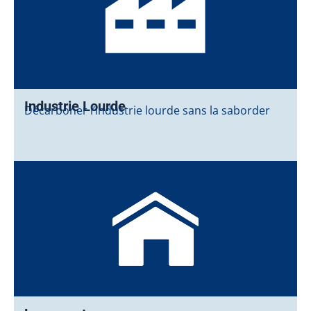
Industrie Lourde
Décarboner l’industrie lourde sans la saborder