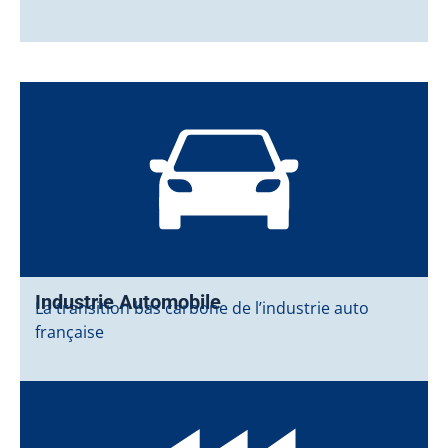
Industrie Automobile
La transition bas carbone de l’industrie auto
française