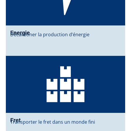
Energie
Décarboner la production d’énergie
Fret
Transporter le fret dans un monde fini