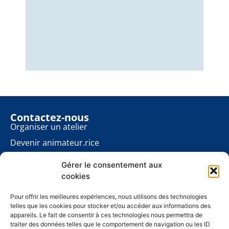
Nous
éner
énon
pour
Contactez-nous
Organiser un atelier
Devenir animateur.rice
Rester informé.e
Gérer le consentement aux
Contact presse
cookies
Les ateliers planète
À propos
Pour offrir les meilleures expériences, nous utilisons des technologies
telles que les cookies pour stocker et/ou accéder aux informations des
Mentions légales
appareils. Le fait de consentir à ces technologies nous permettra de
traiter des données telles que le comportement de navigation ou les ID
Politique de cookies