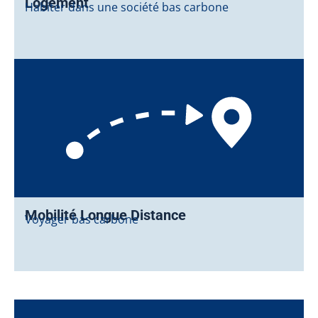
Logement
Habiter dans une société bas carbone
Mobilité Longue Distance
Voyager bas carbone