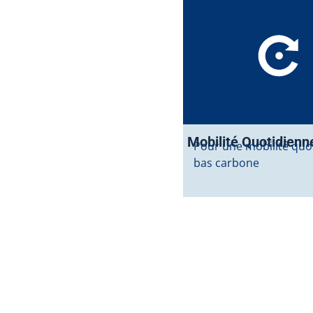
Mobilité Quotidienn
Pour une mobilité quo
bas carbone