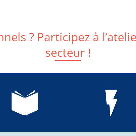
nels ? Participez à l’ateli
secteur !