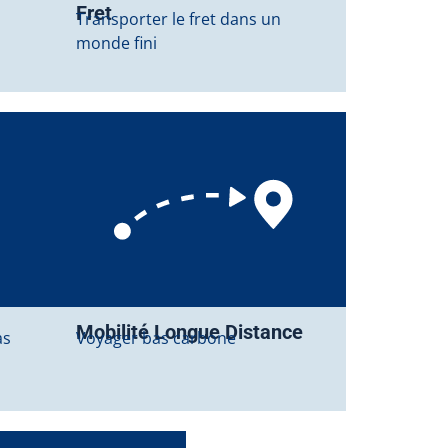
Fret
Transporter le fret dans un
monde fini
Mobilité Longue Distance
as
Voyager bas carbone