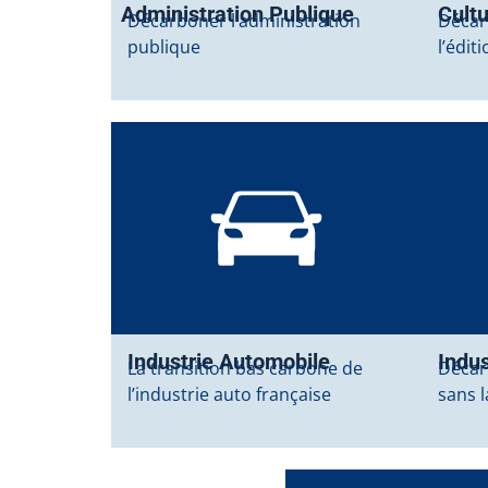
Administration Publique
Cult
Décarboner l’administration
Décarb
publique
l’édit
Industrie Automobile
Indus
La transition bas carbone de
Décar
l’industrie auto française
sans 