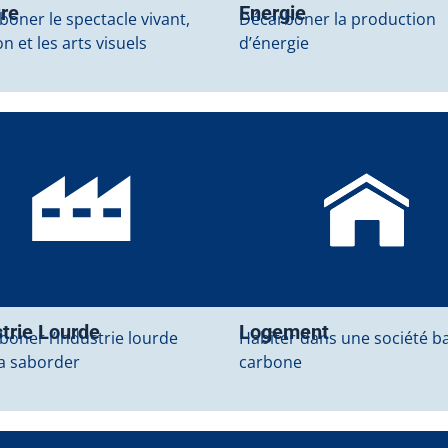
ure
Energie
oner le spectacle vivant,
Décarboner la production
ion et les arts visuels
d’énergie
trie Lourde
Logement
boner l’industrie lourde
Habiter dans une société b
la saborder
carbone