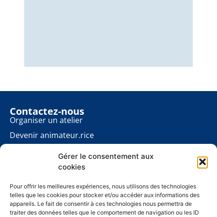
Nous
éner
énon
pour
Contactez-nous
Organiser un atelier
Devenir animateur.rice
Rester informé.e
Gérer le consentement aux
Contact presse
cookies
Les ateliers planète
À propos
Pour offrir les meilleures expériences, nous utilisons des technologies
telles que les cookies pour stocker et/ou accéder aux informations des
Mentions légales
appareils. Le fait de consentir à ces technologies nous permettra de
traiter des données telles que le comportement de navigation ou les ID
Politique de cookies