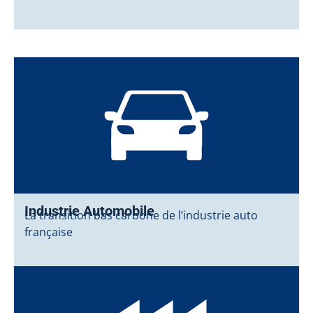
Industrie Automobile
La transition bas carbone de l’industrie auto
française