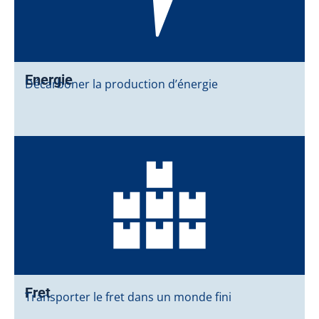
Energie
Décarboner la production d’énergie
Fret
Transporter le fret dans un monde fini