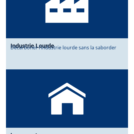
Industrie Lourde
Décarboner l’industrie lourde sans la saborder