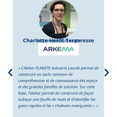
Charlotte Herdt Tergoresse
Responsable Industrielle
« L’Atelier PLANETE Industrie Lourde permet de
« L’
construire un socle commun de
perm
compréhension et de connaissance des enjeux
dépl
et des grandes familles de solution. Sur cette
Cett
base, l’atelier permet de construire de façon
la p
ludique une feuille de route et d’identifier les
des 
gains rapides et les « chaînons manquants ». »
doub
deux