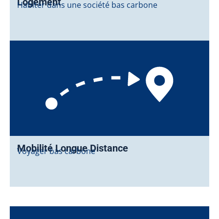
Logement
Habiter dans une société bas carbone
Mobilité Longue Distance
Voyager bas carbone