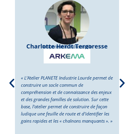
Charlotte Herdt Tergoresse
Responsable Industrielle
« L’Atelier PLANETE Industrie Lourde permet de
« L’
construire un socle commun de
perm
compréhension et de connaissance des enjeux
dépl
et des grandes familles de solution. Sur cette
Cett
base, l’atelier permet de construire de façon
la p
ludique une feuille de route et d’identifier les
des 
gains rapides et les « chaînons manquants ». »
doub
deux