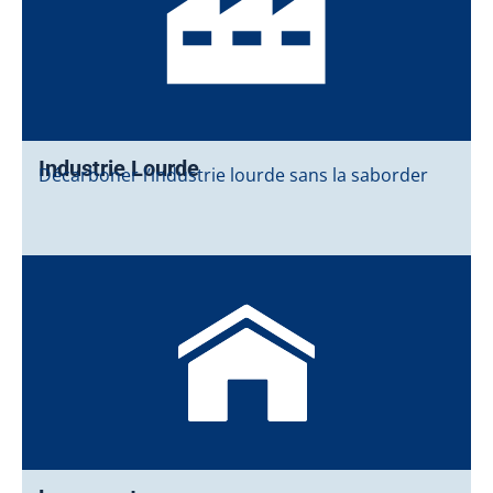
Industrie Lourde
Décarboner l’industrie lourde sans la saborder