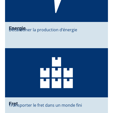
Energie
Décarboner la production d’énergie
Fret
Transporter le fret dans un monde fini