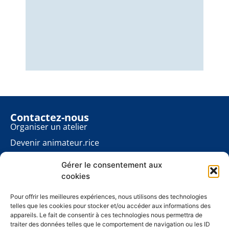
Nous
éner
énon
pour
Contactez-nous
Organiser un atelier
Devenir animateur.rice
Rester informé.e
Gérer le consentement aux
Contact presse
cookies
Les ateliers planète
À propos
Pour offrir les meilleures expériences, nous utilisons des technologies
telles que les cookies pour stocker et/ou accéder aux informations des
Mentions légales
appareils. Le fait de consentir à ces technologies nous permettra de
traiter des données telles que le comportement de navigation ou les ID
Politique de cookies