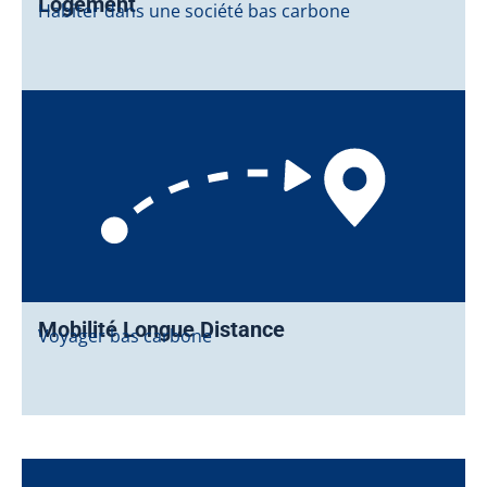
Logement
Habiter dans une société bas carbone
Mobilité Longue Distance
Voyager bas carbone