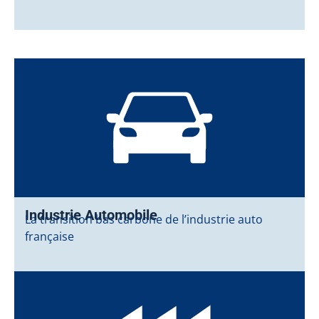
Industrie Automobile
La transition bas carbone de l’industrie auto
française